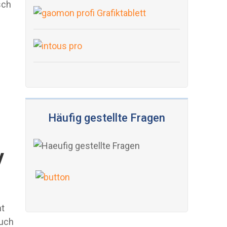
sch
Häufig gestellte Fragen
y
ht
euch